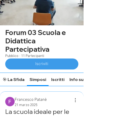
Forum 03 Scuola e
Didattica
Partecipativa
Pubblico
·
11 Partecipanti
Iscriviti
🎯 La Sfida
Simposi
Iscritti
Info sul Forum
Francesco Patanè
21 marzo 2025
La scuola ideale per le