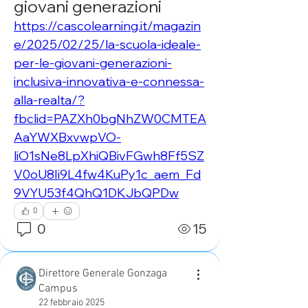
giovani generazioni
https://cascolearning.it/magazin
e/2025/02/25/la-scuola-ideale-
per-le-giovani-generazioni-
inclusiva-innovativa-e-connessa-
alla-realta/?
fbclid=PAZXh0bgNhZW0CMTEA
AaYWXBxvwpVO-
liO1sNe8LpXhiQBivFGwh8Ff5SZ
V0oU8Ii9L4fw4KuPy1c_aem_Fd
9VYU53f4QhQ1DKJbQPDw
0
0
15
Direttore Generale Gonzaga
Campus
22 febbraio 2025