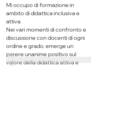
Mi occupo di formazione in 
Info sul Forum
ambito di didattica inclusiva e 
Dalla scuola “frontale” ad una
attiva.
scuola “partecipativa” Quali
...
Nei vari momenti di confronto e 
Continua a Leggere
discussione con docenti di ogni 
ordine e grado, emerge un 
Partecipanti
parere unanime positivo sul 
valore della didattica attiva e 
partecipativa ma...entrando nel 
quotidiano sono pochissimi i 
docenti che la attuano.
Vedi tutti Partecipanti (11)
Motivazione: manca il tempo...
Forse è giunto il momento di 
pensare che riprogettare il 
tempo scuola è. oltre che utile, 
necessario. Come? utilizzare 