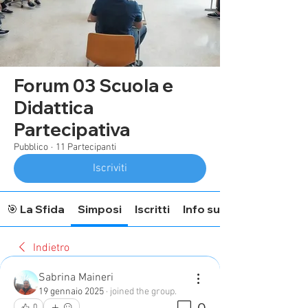
Forum 03 Scuola e
Didattica
Partecipativa
Pubblico
·
11 Partecipanti
Iscriviti
🎯 La Sfida
Simposi
Iscritti
Info sul Forum
Indietro
Sabrina Maineri
19 gennaio 2025
·
joined the group.
0
0