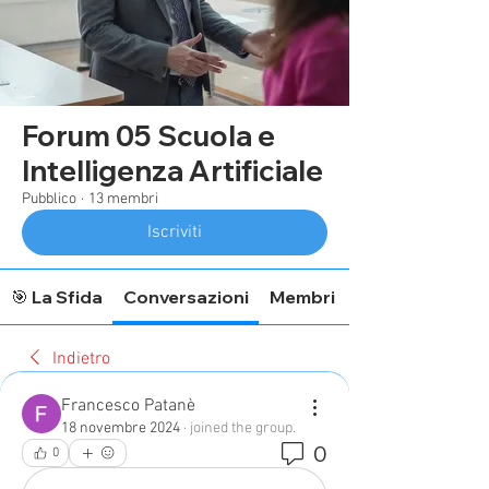
Forum 05 Scuola e
Intelligenza Artificiale
Pubblico
·
13 membri
Iscriviti
🎯 La Sfida
Conversazioni
Membri
Indietro
Francesco Patanè
18 novembre 2024
·
joined the group.
0
0