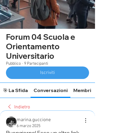
Forum 04 Scuola e
Orientamento
Universitario
Pubblico
·
9 Partecipanti
Iscriviti
🎯 La Sfida
Conversazioni
Membri
Indietro
marina.guccione
6 marzo 2025
Buongiorno! Ecco un altro link 