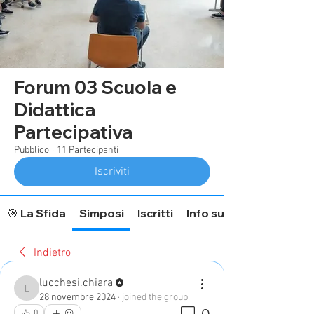
Forum 03 Scuola e
Didattica
Partecipativa
Pubblico
·
11 Partecipanti
Iscriviti
🎯 La Sfida
Simposi
Iscritti
Info sul Forum
Indietro
lucchesi.chiara
lucchesi.chiara
28 novembre 2024
·
joined the group.
0
0