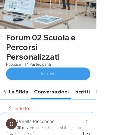
Forum 02 Scuola e
Percorsi
Personalizzati
Pubblico
·
14 Partecipanti
Iscriviti
🎯 La Sfida
Conversazioni
Iscritti
Informazioni Fo
Indietro
Ornella Riccobono
30 novembre 2024
·
joined the group.
0
0