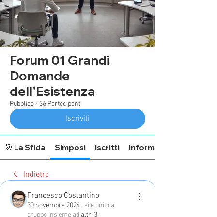
Forum 01 Grandi
Domande
dell'Esistenza
Pubblico
·
36 Partecipanti
Iscriviti
🎯 La Sfida
Simposi
Iscritti
Informazioni Forum
Indietro
Francesco Costantino
30 novembre 2024
·
si è unito al
gruppo insieme ad
altri 3
.