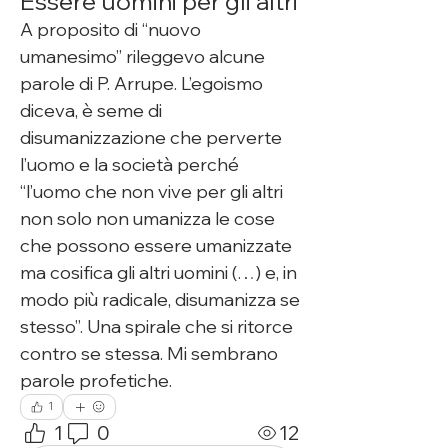
Essere uomini per gli altri
A proposito di “nuovo 
umanesimo” rileggevo alcune 
parole di P. Arrupe. L’egoismo 
diceva, è seme di 
disumanizzazione che perverte 
l’uomo e la società perché 
“l’uomo che non vive per gli altri 
non solo non umanizza le cose 
che possono essere umanizzate 
ma cosifica gli altri uomini (…) e, in 
modo più radicale, disumanizza se 
stesso”. Una spirale che si ritorce 
contro se stessa. Mi sembrano 
parole profetiche.
1
1
0
12