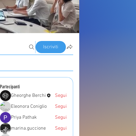
Iscriviti
Partecipanti
Gheorghe Berchi
Segui
Eleonora Coniglio
Segui
Priya Pathak
Segui
marina.guccione
Segui