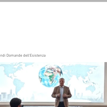
RI Forum
Incontra gli Animatori del Forum
Eventi
I Edi
ndi Domande dell'Esistenza