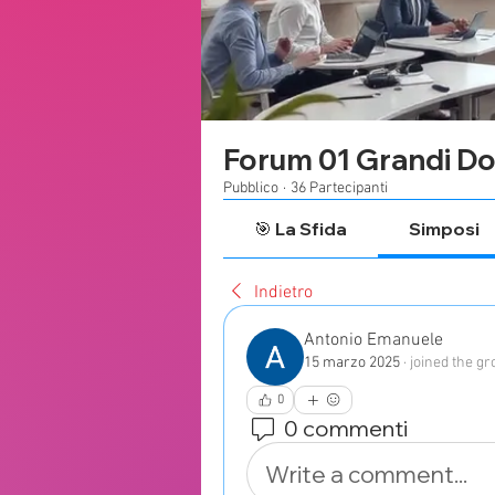
Forum 01 Grandi Do
Pubblico
·
36 Partecipanti
🎯 La Sfida
Simposi
Indietro
Antonio Emanuele
15 marzo 2025
·
joined the gr
0
0 commenti
Write a comment...