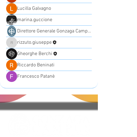
Lucilla Galvagno
marina.guccione
Direttore Generale Gonzaga Campus
rizzuto.giuseppe
rizzuto.giuseppe
Gheorghe Berchi
Riccardo Beninati
Francesco Patanè