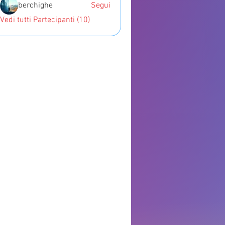
berchighe
Segui
Vedi tutti Partecipanti (10)