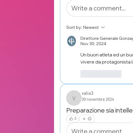
Write a comment...
Sort by:
Newest
Direttore Generale Gonz
Nov 30, 2024
Un buon atleta ed un b
vivere da protagonista l
Like
Reply
valia3
30 novembre 2024
valia3
Preparazione sia intellet
0
Write a comment...