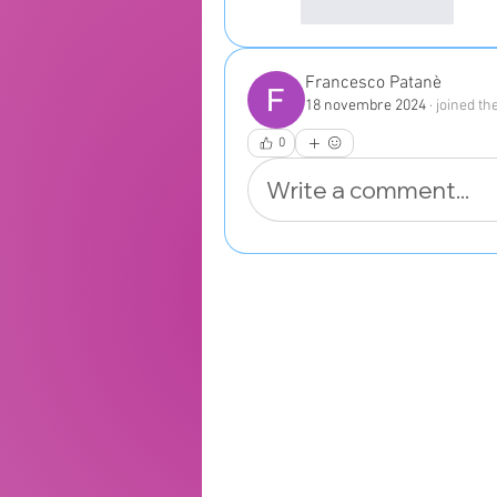
Like
Reply
Francesco Patanè
18 novembre 2024
·
joined th
0
Write a comment...