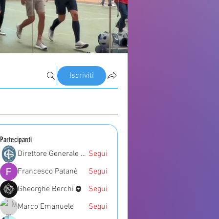
Iscriviti
Partecipanti
Direttore Generale Gonzaga Campus
Segui
Francesco Patanè
Segui
Gheorghe Berchi
Segui
Marco Emanuele
Segui